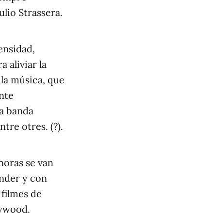
ulio Strassera.
ensidad,
 aliviar la
la música, que
nte
la banda
re otres. (?).
horas se van
render y con
 filmes de
lywood.