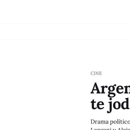
CINE
Argen
te jod
Drama político
Lanzani y Alej