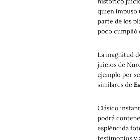
histórico juici
quien impuso u
parte de los p
poco cumplió 
La magnitud de
juicios de Nur
ejemplo per se
similares de
Es
Clásico insta
podrá contene
espléndida fot
testimonios y 