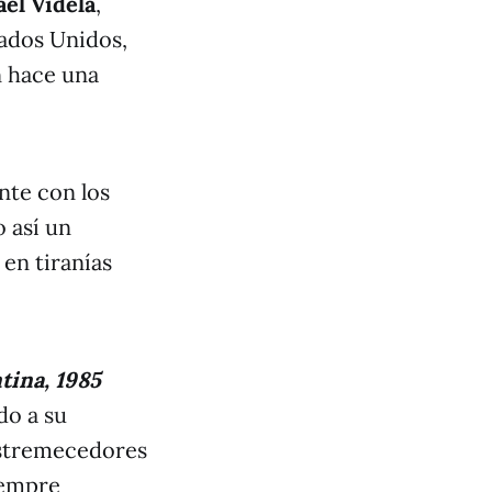
ael Videla
,
tados Unidos,
n hace una
nte con los
 así un
 en tiranías
tina, 1985
do a su
 estremecedores
iempre