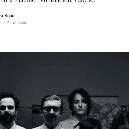
a Stoa
3
•
2 min read