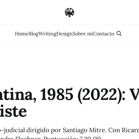
Home
Blog
Writing
Design
Sobre mí
Contacto
tina, 1985 (2022): V
iste
-judicial dirigido por Santiago Mitre. Con Ricar
andra Flechner. Puntuación: 7,20/10.