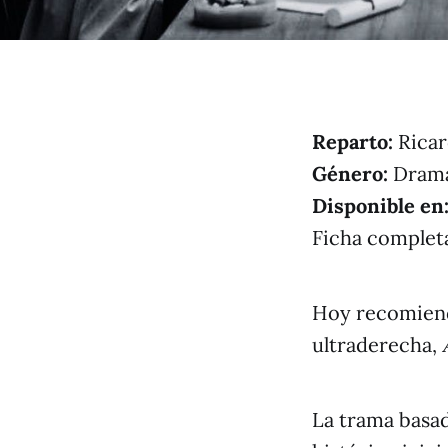
Reparto:
Ricar
Género:
Drama 
Disponible en
Ficha comple
Hoy recomiendo
ultraderecha,
La trama basad